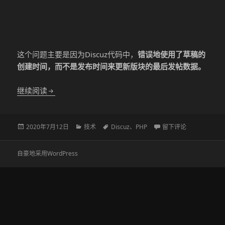
这个问题主要是因为Discuz代码中，
错误地使用了草稿的
创建时间，而不是发布时间来更新版块的最后发帖数据。
Discuz 修复草稿发布后版块列表页最后发帖时间不
继续阅读
发
分
标
于Discuz 修复草
2020年7月12日
技术
Discuz
、
PHP
留下评论
布
类
签
于
自豪地采用WordPress